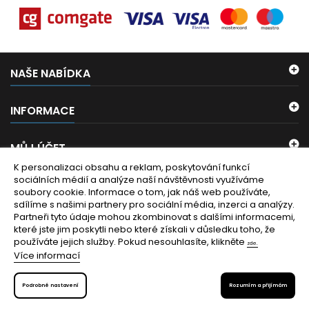
NAŠE NABÍDKA
INFORMACE
MŮJ ÚČET
K personalizaci obsahu a reklam, poskytování funkcí
sociálních médií a analýze naší návštěvnosti využíváme
KONTAKT
soubory cookie. Informace o tom, jak náš web používáte,
sdílíme s našimi partnery pro sociální média, inzerci a analýzy.
ODBĚR NOVINEK
Partneři tyto údaje mohou zkombinovat s dalšími informacemi,
které jste jim poskytli nebo které získali v důsledku toho, že
používáte jejich služby.
Pokud nesouhlasíte, klikněte
zde.
PŘEDPLATIT
Více informací
Smazat nastavení cookies
Podrobné nastavení
Rozumím a přijímám
© Copyright 2026 sanita-dily.cz. All Rights Reserved.