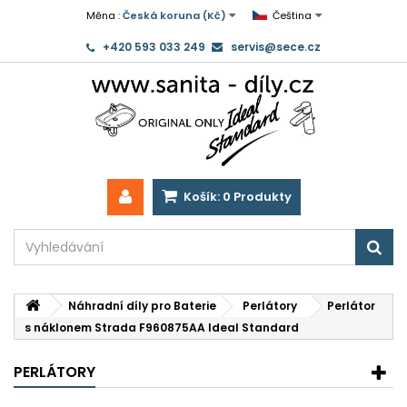
Měna :
Česká koruna (Kč)
Čeština
+420 593 033 249
servis@sece.cz
Košík:
0
Produkty
Náhradní díly pro Baterie
Perlátory
Perlátor
s náklonem Strada F960875AA Ideal Standard
PERLÁTORY