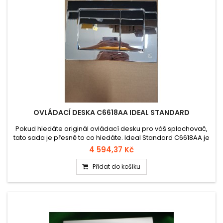
OVLÁDACÍ DESKA C6618AA IDEAL STANDARD
Pokud hledáte originál ovládací desku pro váš splachovač,
tato sada je přesně to co hledáte. Ideal Standard C6618AA je
mechanická chromovaná splachovací deska pro
4 594,37 Kč
podomítkové systémy. Její odolný kovový povrch vylepšený
PVD technologií zaručuje dlouhodobý lesk a ochranu před
Přidat do košíku
poškrábáním.