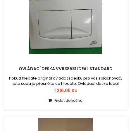
OVLÁDACÍ DESKA VV638581 IDEAL STANDARD
Pokud hledáte originál ovládací desku pro váš splachovač,
tato sada je přesně to co hledáte. Ovládací deska Ideal
Standard VV638581 pro podomítkový systém OLI Better –
1 216,05 Kč
mechanický typ, kompletní plastový díl v bílém provedení.
Elegantní a odolné řešení pro moderní koupelny, snadná
Přidat do košíku
instalace, ideální jako náhradní díl nebo při renovaci.