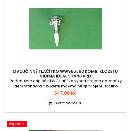
DVOJČINNÉ TLAČÍTKO WW965363 KOMBI KLOZETU
VIDIMA IDEAL STANDARD
Potřebujete originální WC tlačítko vyberte si toto od značky
Ideal Standard a budete maximálně spokojení.Tlačítko
výpustného ventilu kombi klozetu Ideal Standard Vidima
547,00 Kč
WW965363 slouží jako ovládací prvek splachovacího
systému. Jedná se o pochromované tlačítko vhodné pro
Přidat do košíku
vybrané kombi klozety s výpustným ventilem Vidima.
Výprodej!