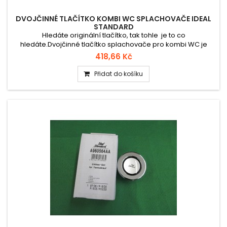
DVOJČINNÉ TLAČÍTKO KOMBI WC SPLACHOVAČE IDEAL
STANDARD
Hledáte originální tlačítko, tak tohle je to co
hledáte.Dvojčinné tlačítko splachovače pro kombi WC je
určeno k ovládání výpustného ventilu u keramických
418,66 Kč
splachovacích nádrží. Díky dvěma režimům umožňuje volbu
mezi malým a velkým spláchnutím, čímž šetří vodu a zvyšuje
Přidat do košíku
komfort používání toalety. Vhodné jako náhradní díl pro
vybrané modely