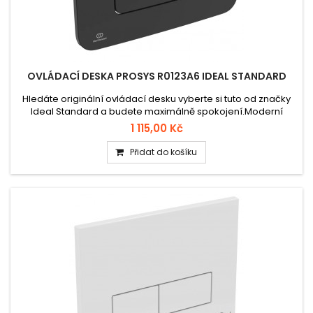
OVLÁDACÍ DESKA PROSYS R0123A6 IDEAL STANDARD
Hledáte originální ovládací desku vyberte si tuto od značky
Ideal Standard a budete maximálně spokojení.Moderní
ovládací deska PROSYS R0123A6 od Ideal Standard je určena
1 115,00 Kč
pro podomítkové moduly WC z řady PROSYS. Kombinuje
elegantní černý matný design díky čemuž se skvěle hodí do
Přidat do košíku
každé moderní koupelny.