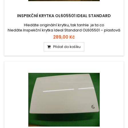
INSPEKČNÍ KRYTKA OL605501 IDEAL STANDARD
Hledáte originální krytku, tak tanhle je ta co
hledáte.Inspekční krytka Ideal Standard OL605501 – plastová
krytka ve bílé barvě, používaná k zaslepení přístupového
289,00 Kč
otvoru podomítkového splachovacího systému po
přestavbě na invalidní provedení.
Přidat do košíku