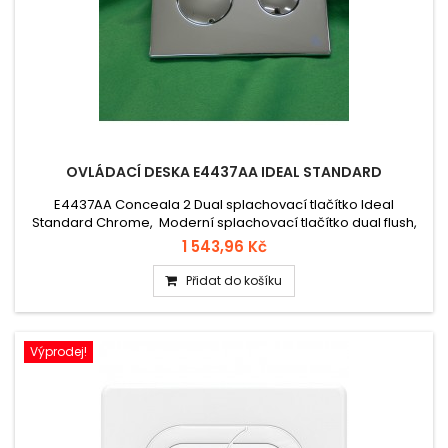
OVLÁDACÍ DESKA E4437AA IDEAL STANDARD
E4437AA Conceala 2 Dual splachovací tlačítko Ideal
Standard Chrome, Moderní splachovací tlačítko dual flush,
logo Ideal Standard pro splachovací nádržky Conceala 2.
1 543,96 Kč
Kompatibilní s potrubním pneumatickým ventilem Conceala
2
Přidat do košíku
Výprodej!