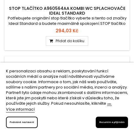
STOP TLAČÍTKO A960564AA KOMBI WC SPLACHOVAČE
IDEAL STANDARD
Potřebujete originální stop tlačítko vyberte si tento od značky
Ideal Standard a budete maximálně spokojení.STOP tlačítko
A960564AA Ideal Standard je originální ovládací tlačítko pro
294,03 Kč
splachovací mechanismy nádržek kombi WC Ideal Standard.
Slouží jako ovládací prvek pro přerušení nebo kontrolu
Přidat do košíku
splachu.
K personalizaci obsahu a reklam, poskytování funkcí
sociálních médií a analýze naší návštěvnosti využíváme
soubory cookie. Informace o tom, jak náš web používáte,
sdílíme s našimi partnery pro sociální média, inzerci a analýzy.
Partneři tyto údaje mohou zkombinovat s dalšími informacemi,
které jste jim poskytli nebo které získali v důsledku toho, že
používáte jejich služby.
Pokud nesouhlasíte, klikněte
zde.
Více informací
Podrobné nastavení
Rozumím a přijímám