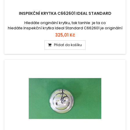
INSPEKČNÍ KRYTKA C662601 IDEAL STANDARD
Hledáte originální krytku, tak tanhle je ta co
hledáte.Inspekční krytka Ideal Standard C662601 je originální
plastová krytka navržená pro zaslepení ovládacího
325,01 Kč
mechanismu podomítkových splachovačů po přestavbě na
invalidní splachování.
Přidat do košíku