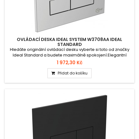
OVLÁDACÍ DESKA IDEAL SYSTEM W3708AA IDEAL
STANDARD
Hledáte originální ovládací desku vyberte si toto od značky
Ideal Standard a budete maximálně spokojení.Elegantní
mechanická W3708AA ovládací deska pro WC systém Ideal
1 972,30 Kč
System. Kombinace kvalitního plastu s pochromovaným
povrchem zajišťuje dlouhou životnost a moderní vzhled.
Přidat do košíku
Určena pro komfortní a spolehlivé splachování.