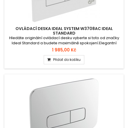
OVLÁDACÍ DESKA IDEAL SYSTEM W3708AC IDEAL
STANDARD
Hledáte originální ovládací desku vyberte si toto od značky
Ideal Standard a budete maximálně spokojení.Elegantní
ovládací deska Ideal Systems W3708AC určená pro
1 985,00 Kč
splachovací systémy Ideal Standard. Vyrobena z kvalitního
plastu s čistou bílou barvou, která zaručuje moderní vzhled,
Přidat do košíku
snadnou údržbu a dlouhou životnost.