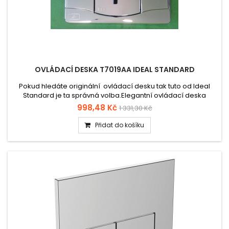
OVLÁDACÍ DESKA T7019AA IDEAL STANDARD
Pokud hledáte originální ovládací desku tak tuto od Ideal
Standard je ta správná volba.Elegantní ovládací deska
T7019AA určená pro splachovací systémy Ideal Standard.
998,48 Kč
1 331,30 Kč
Vyrobena z kvalitního plastu s chromovou povrchovou
úpravou, která zaručuje moderní vzhled, snadnou údržbu a
Přidat do košíku
dlouhou životnost.