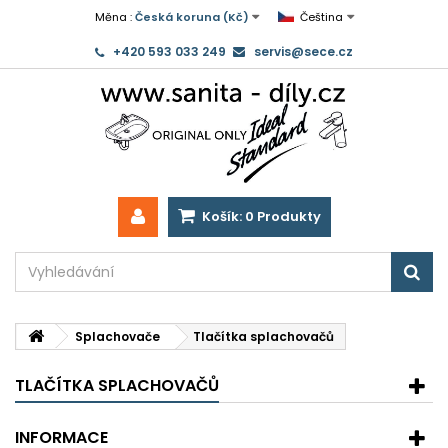
Měna :
Česká koruna (Kč)
Čeština
+420 593 033 249
servis@sece.cz
Košík:
0
Produkty
Splachovače
Tlačítka splachovačů
TLAČÍTKA SPLACHOVAČŮ
INFORMACE