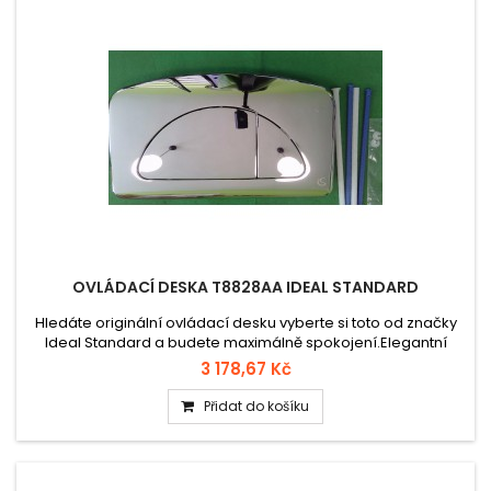
OVLÁDACÍ DESKA T8828AA IDEAL STANDARD
Hledáte originální ovládací desku vyberte si toto od značky
Ideal Standard a budete maximálně spokojení.Elegantní
ovládací deska T8828AA určená pro splachovací systémy
3 178,67 Kč
Ideal Standard. Vyrobena z kvalitního plastu s chromovou
povrchovou úpravou, která zaručuje moderní vzhled,
Přidat do košíku
snadnou údržbu a dlouhou životnost.