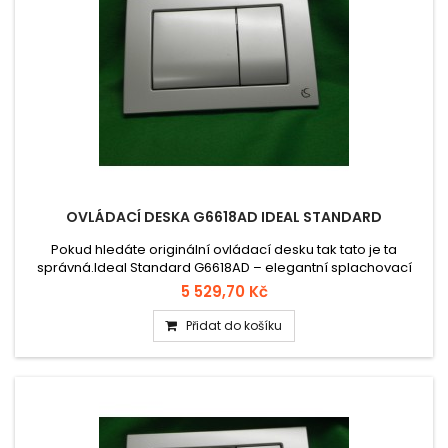
OVLÁDACÍ DESKA G6618AD IDEAL STANDARD
Pokud hledáte originální ovládací desku tak tato je ta
správná.Ideal Standard G6618AD – elegantní splachovací
deska pro WC, vhodná pro podomítkové systémy ProSys a
5 529,70 Kč
Conceala. Disponuje čistým, geometrickým designem s
chromovaným povrchem odolným proti poškrábání (PVD
Přidat do košíku
technologie), ideální pro moderní koupelny.