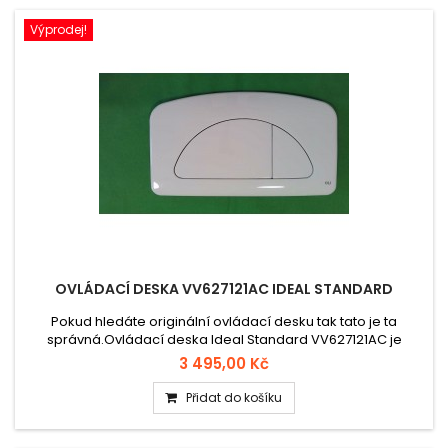
Výprodej!
OVLÁDACÍ DESKA VV627121AC IDEAL STANDARD
Pokud hledáte originální ovládací desku tak tato je ta
správná.Ovládací deska Ideal Standard VV627121AC je
originální náhradní díl pro podomítkové splachovací
3 495,00 Kč
systémy OLI/Ideal Standard. V bílé barvě, vyrobená z
odolného plastu, kompatibilní s ovládacím tlačítkem
Přidat do košíku
T8828AC. Snadná montáž a elegantní vzhled vhodný do
moderních interiérů.