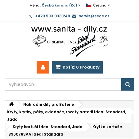
Měna :
Česká koruna (Kč)
Čeština
+420 593 033 249
servis@sece.cz
Košík:
0
Produkty
Náhradní díly pro Baterie
Kryty, krytky, páky, ovladače, rozety baterií Ideal Standard,
Jado
Kryty kartuší Ideal Standard, Jado
Krytka kartuše
B960783AA Ideal Standard