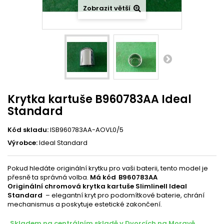
Zobrazit větší
Krytka kartuše B960783AA Ideal
Standard
Kód skladu:
ISB960783AA-AOVL0/5
Výrobce:
Ideal Standard
Pokud hledáte originální krytku pro vaši baterii, tento model je
přesně ta správná volba.
Má kód B960783AA
Originální chromová krytka kartuše SlimlineII Ideal
Standard
– elegantní kryt pro podomítkové baterie, chrání
mechanismus a poskytuje estetické zakončení.
Skladem na centrálním skladě v Dvorcích na Moravě