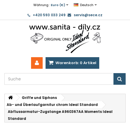
Währung :
Euro (€)
Deutsch
+420 593 033 249
servis@sece.cz
Warenkorb:
0
Artikel
Griffe und Siphons
Ab- und Überlaufgarnitur chrom Ideal Standard
Abflussarmatur-Zugstange A960367AA Moments Ideal
Standard