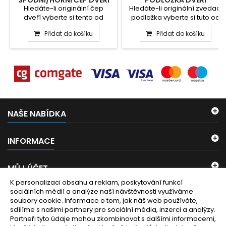
SPODNÍ/HORNÍ ČEP DVEŘÍ
PODLOŽKA DVEŘÍ
SPRCHOVÉHO KOUTU IDEAL
SPRCHOVÉHO KOUTU IDEAL
Hledáte-li originální čep
Hledáte-li originální zvedací
STANDARD
STANDARD
dveří vyberte si tento od
podložka vyberte si tuto od
značky Ideal Standard a...
značky Ideal...
Přidat do košíku
Přidat do košíku
NAŠE NABÍDKA
INFORMACE
MŮJ ÚČET
K personalizaci obsahu a reklam, poskytování funkcí
sociálních médií a analýze naší návštěvnosti využíváme
KONTAKT
soubory cookie. Informace o tom, jak náš web používáte,
sdílíme s našimi partnery pro sociální média, inzerci a analýzy.
ODBĚR NOVINEK
Partneři tyto údaje mohou zkombinovat s dalšími informacemi,