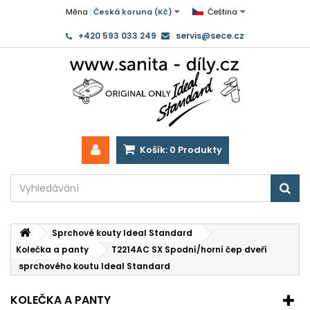
Měna :
Česká koruna (Kč)
Čeština
+420 593 033 249
servis@sece.cz
Košík:
0
Produkty
Sprchové kouty Ideal Standard
Kolečka a panty
T2214AC SX Spodní/horní čep dveří
sprchového koutu Ideal Standard
KOLEČKA A PANTY